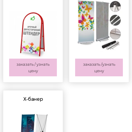
заказать / узнать
заказать /узнать
цену
цену
Х-банер